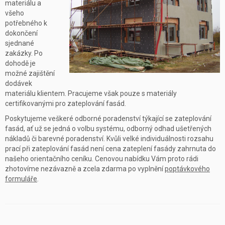
materiálu a
všeho
potřebného k
dokončení
sjednané
zakázky. Po
dohodě je
možné zajištění
dodávek
materiálu klientem. Pracujeme však pouze s materiály
certifikovanými pro zateplování fasád.
Poskytujeme veškeré odborné poradenství týkající se zateplování
fasád, ať už se jedná o volbu systému, odborný odhad ušetřených
nákladů či barevné poradenství. Kvůli velké individuálnosti rozsahu
prací při zateplování fasád není cena zateplení fasády zahrnuta do
našeho orientačního ceníku. Cenovou nabídku Vám proto rádi
zhotovíme nezávazně a zcela zdarma po vyplnění
poptávkového
formuláře
.