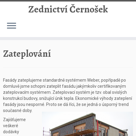
Zednictví Černošek
Skip
to
Zateplování
content
Fasády zateplujeme standardně systémem Weber, popřípadě po
domluvě jsme schopni zateplit fasádu jakýmkoliv certifikovaným
zateplovacím systémem. Zateplovací systém je tzv. obal svislých
konstrukcí budovy, snižující únik tepla. Ekonomické výhody zateplení
fasády jsou nesporné. Proto se dá říci, že se jedná o úsporný trend
současné doby.
Zajišťujeme
veškeré
dodávky