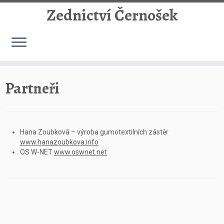
Zednictví Černošek
Skip
to
Partneři
content
Hana Zoubková – výroba gumotextilních zástěr
www.hanazoubkova.info
OS W-NET
www.oswnet.net